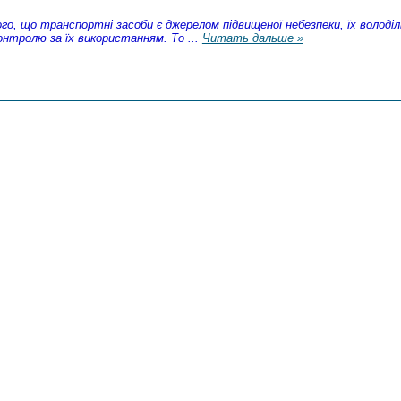
го, що транспортні засоби є джерелом підвищеної небезпеки, їх володі
онтролю за їх використанням. То
...
Читать дальше »