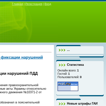
Главная
|
Регистрация
|
Вход
...
й фиксации нарушений
Статистика
Онлайн всего:
1
ации нарушений ПДД
Гостей:
1
Пользователей:
0
чения правоохранительной
ьные акты Украины относительно
жного движения №10371-2 от
 обозначил в пояснительной
Новые штрафы ГАИ