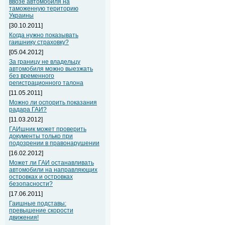
ввозе автомобиля на
таможенную територию
Украины
[30.10.2011]
Когда нужно показывать
гаишнику страховку?
[05.04.2012]
За границу не владельцу
автомобиля можно выезжать
без временного
регистрационного талона
[11.05.2011]
Можно ли оспорить показания
радара ГАИ?
[11.03.2012]
ГАИшник может проверить
документы только при
подозрении в правонарушении
[16.02.2012]
Может ли ГАИ останавливать
автомобили на направляющих
островках и островках
безопасности?
[17.06.2011]
Гаишные подставы:
превышение скорости
движения!