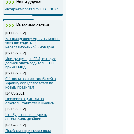
Наши друзья
Интернет-портал "МЕТА ЕЖЖ"
Интесные статьи
[01.06.2012]
Как гражданину Украины можно
законно ездить на
нерастаможенной иномарке
[02.05.2012]
Инструкция для ГАИ, которую
должен знать водитель - 111
приказ МВД
[02.06.2012]
С 1 июня ввоз автомобилей в
Украину осуществляется по
новым правилам
[24.05.2011]
Проверка водителя на
алкоголь: тонкости и нюансы
[12.05.2012]
Что будет если… купить
автомобиль-двойник
[03.04.2012]
Проблемы при временном