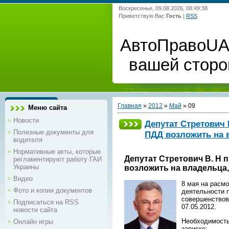
Воскресенье, 09.08.2026, 08:49:38
Приветствую Вас
Гость
|
RSS
АвтоПравоUA 
вашей сторо
Главная
»
2012
»
Май
»
09
Меню сайта
Новости
Депутат Стретович 
Полезные документы для
ПДД возложить на в
водителя
Нормативные акты, которые
Депутат Стретович В. Н
регламентируют работу ГАИ
Украины
возложить на владельца,
Видео
8 мая на расм
Фото и копии документов
деятельности 
совершенствов
Подписаться на RSS
07.05.2012.
новости сайта
Необходимость 
Онлайн игры
записке: