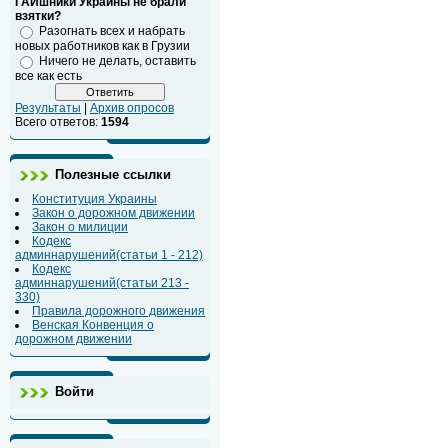
ГАИшники Украины не брали
взятки?
Разогнать всех и набрать
новых работников как в Грузии
Ничего не делать, оставить
все как есть
Результаты
|
Архив опросов
Всего ответов:
1594
Полезные ссылки
Конституция Украины
Закон о дорожном движении
Закон о милиции
Кодекс
админнарушений(статьи 1 - 212)
Кодекс
админнарушений(статьи 213 -
330)
Правила дорожного движения
Венская Конвенция о
дорожном движении
Войти