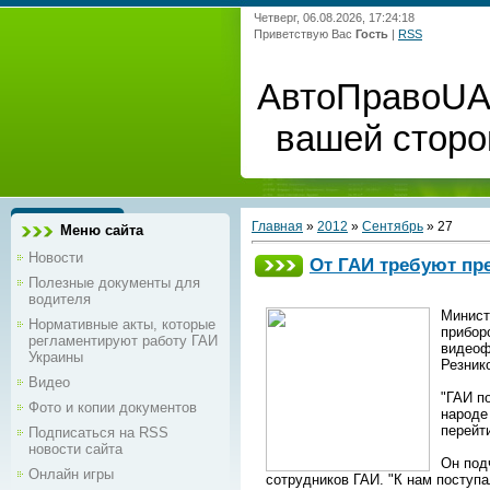
Четверг, 06.08.2026, 17:24:18
Приветствую Вас
Гость
|
RSS
АвтоПравоUA 
вашей сторо
Главная
»
2012
»
Сентябрь
»
27
Меню сайта
Новости
От ГАИ требуют пр
Полезные документы для
водителя
Минист
Нормативные акты, которые
прибор
регламентируют работу ГАИ
видеоф
Украины
Резник
Видео
"ГАИ п
Фото и копии документов
народе
перейт
Подписаться на RSS
новости сайта
Он под
Онлайн игры
сотрудников ГАИ. "К нам поступ