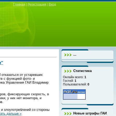
Главная
|
Регистрация
|
Вход
...
и"
Статистика
 отказаться от устаревших
Онлайн всего:
1
в с функцией фото- и
Гостей:
1
ника Управления ГАИ Владимир
Пользователей:
0
ров, фиксирующих скорость, в
ки, у них нет монитора, и
ов.
 и злоупотреблений со стороны
Новые штрафы ГАИ
ать дальше »