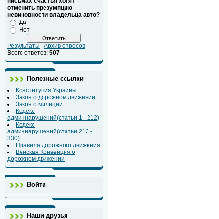
письмах счастья хотят
отменить презумпцию
невиновности владельца авто?
Да
Нет
Результаты
|
Архив опросов
Всего ответов:
507
Полезные ссылки
Конституция Украины
Закон о дорожном движении
Закон о милиции
Кодекс
админнарушений(статьи 1 - 212)
Кодекс
админнарушений(статьи 213 -
330)
Правила дорожного движения
Венская Конвенция о
дорожном движении
Войти
Наши друзья