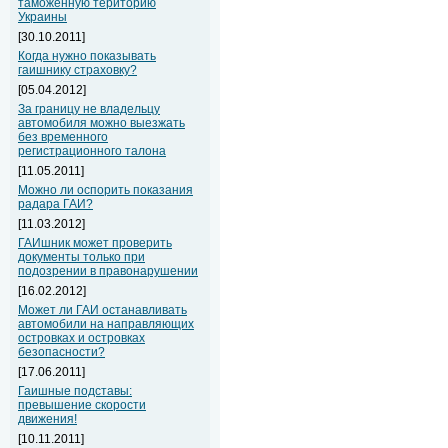
таможенную територию
Украины
[30.10.2011]
Когда нужно показывать
гаишнику страховку?
[05.04.2012]
За границу не владельцу
автомобиля можно выезжать
без временного
регистрационного талона
[11.05.2011]
Можно ли оспорить показания
радара ГАИ?
[11.03.2012]
ГАИшник может проверить
документы только при
подозрении в правонарушении
[16.02.2012]
Может ли ГАИ останавливать
автомобили на направляющих
островках и островках
безопасности?
[17.06.2011]
Гаишные подставы:
превышение скорости
движения!
[10.11.2011]