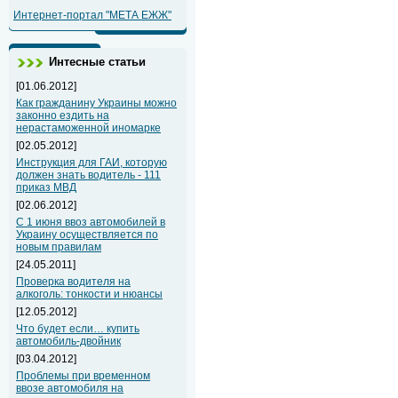
Интернет-портал "МЕТА ЕЖЖ"
Интесные статьи
[01.06.2012]
Как гражданину Украины можно
законно ездить на
нерастаможенной иномарке
[02.05.2012]
Инструкция для ГАИ, которую
должен знать водитель - 111
приказ МВД
[02.06.2012]
С 1 июня ввоз автомобилей в
Украину осуществляется по
новым правилам
[24.05.2011]
Проверка водителя на
алкоголь: тонкости и нюансы
[12.05.2012]
Что будет если… купить
автомобиль-двойник
[03.04.2012]
Проблемы при временном
ввозе автомобиля на