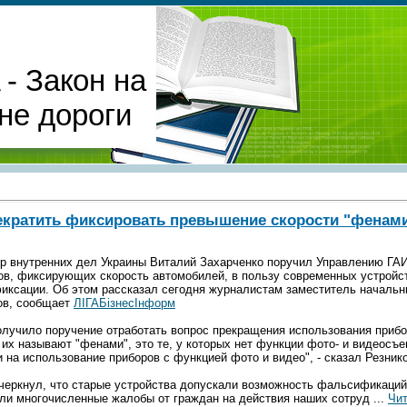
- Закон на
не дороги
екратить фиксировать превышение скорости "фенам
р внутренних дел Украины Виталий Захарченко поручил Управлению ГАИ
ов, фиксирующих скорость автомобилей, в пользу современных устройст
иксации. Об этом рассказал сегодня журналистам заместитель началь
ов, сообщает
ЛIГАБiзнесIнформ
олучило поручение отработать вопрос прекращения использования прибо
 их называют "фенами", это те, у которых нет функции фото- и видеосъем
и на использование приборов с функцией фото и видео", - сказал Резник
черкнул, что старые устройства допускали возможность фальсификаций
али многочисленные жалобы от граждан на действия наших сотруд
...
Чит