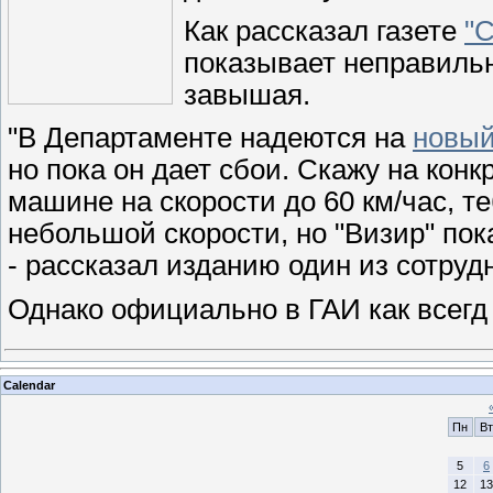
Как рассказал газете
"С
показывает неправильн
завышая.
"В Департаменте надеются на
новый
но пока он дает сбои. Скажу на кон
машине на скорости до 60 км/час, т
небольшой скорости, но "Визир" пок
- рассказал изданию один из сотруд
Однако официально в ГАИ как всег
Calendar
Пн
Вт
5
6
12
13