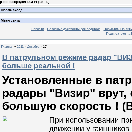
[
Про беспредел ГАИ Украины
]
Форма входа
Меню сайта
Новости
Полезные документы для водителя
Нормативные акты
Подписаться на 
Главная
»
2011
»
Декабрь
»
27
В патрульном режиме радар "ВИЗ
больше реальной !
Установленные в пат
радары "Визир" врут, 
большую скорость ! (
При использовании при
движении у гаишников